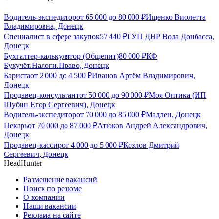
Водитель-экспедитор
от
65 000
до
80 000
₽
Ищенко Виолетта
Владимировна, Донецк
Специалист в сфере закупок
57 440
₽
ГУП ДНР Вода Донбасса,
Донецк
Бухгалтер-калькулятор (Общепит)
80 000
₽
КФ
Бухучёт.Налоги.Право, Донецк
Бариста
от
2 000
до
4 500
₽
Иванов Артём Владимирович,
Донецк
Продавец-консультант
от
50 000
до
90 000
₽
Моя Оптика (ИП
Шубин Егор Сергеевич), Донецк
Водитель-экспедитор
от
70 000
до
85 000
₽
Мадлен, Донецк
Пекарь
от
70 000
до
87 000
₽
Атюков Андрей Александрович,
Донецк
Продавец-кассир
от
4 000
до
5 000
₽
Козлов Дмитрий
Сергеевич, Донецк
HeadHunter
Размещение вакансий
Поиск по резюме
О компании
Наши вакансии
Реклама на сайте