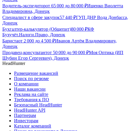
Водитель-экспедитор
от
65 000
до
80 000
₽
Ищенко Виолетта
Владимировна, Донецк
Специалист в сфере закупок
57 440
₽
ГУП ДНР Вода Донбасса,
Донецк
Бухгалтер-калькулятор (Общепит)
80 000
₽
КФ
Бухучёт.Налоги.Право, Донецк
Бариста
от
2 000
до
4 500
₽
Иванов Артём Владимирович,
Донецк
Продавец-консультант
от
50 000
до
90 000
₽
Моя Оптика (ИП
Шубин Егор Сергеевич), Донецк
HeadHunter
Размещение вакансий
Поиск по резюме
О компании
Наши вакансии
Реклама на сайте
Требования к ПО
Безопасный HeadHunter
HeadHunter API
Партнерам
Инвесторам
Каталог компаний