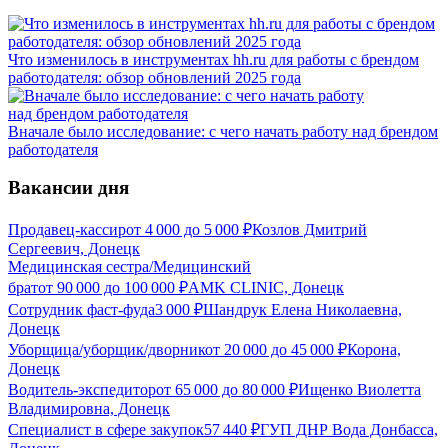
Что изменилось в инструментах hh.ru для работы с брендом
работодателя: обзор обновлений 2025 года
Вначале было исследование: с чего начать работу над брендом
работодателя
Вакансии дня
Продавец-кассир
от
4 000
до
5 000
₽
Козлов Дмитрий
Сергеевич, Донецк
Медицинская сестра/Медицинский
брат
от
90 000
до
100 000
₽
AMK CLINIC, Донецк
Сотрудник фаст-фуда
3 000
₽
Шандрук Елена Николаевна,
Донецк
Уборщица/уборщик/дворник
от
20 000
до
45 000
₽
Корона,
Донецк
Водитель-экспедитор
от
65 000
до
80 000
₽
Ищенко Виолетта
Владимировна, Донецк
Специалист в сфере закупок
57 440
₽
ГУП ДНР Вода Донбасса,