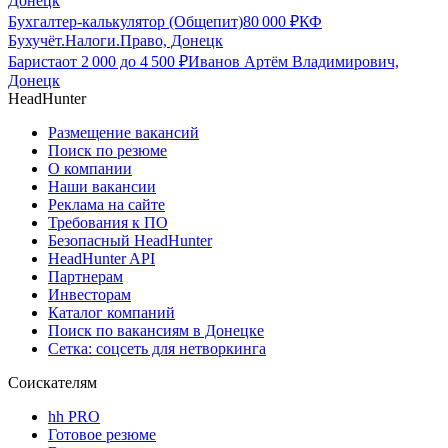
Донецк
Бухгалтер-калькулятор (Общепит)
80 000
₽
КФ
Бухучёт.Налоги.Право, Донецк
Бариста
от
2 000
до
4 500
₽
Иванов Артём Владимирович,
Донецк
HeadHunter
Размещение вакансий
Поиск по резюме
О компании
Наши вакансии
Реклама на сайте
Требования к ПО
Безопасный HeadHunter
HeadHunter API
Партнерам
Инвесторам
Каталог компаний
Поиск по вакансиям в Донецке
Сетка: соцсеть для нетворкинга
Соискателям
hh PRO
Готовое резюме