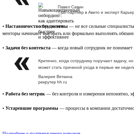
Павел Савин
T&D-партнёр в Авито и эксперт Карье
•
Наставничество без системы
— не все сильные специалисты 
менторы начинают выгорать или формально выполнять обязан
•
Задачи без контекста
— когда новый сотрудник не понимает с
Критично, когда сотруднику поручают задачу, н
может стать причиной ухода в первые же недел
Валерия Вяткина
рекрутер hh.ru
•
Работа без метрик
— без контроля и измерения непонятно, э
•
Устаревшие программы
— процессы в компании достаточно 
Подробнее о подтверждении навыков