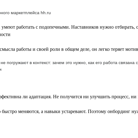
рного маркетплейса hh.ru
умеют работать с подопечными. Наставников нужно отбирать, обу
ности
мысла работы и своей роли в общем деле, он легко теряет мот
о не погружают в контекст: зачем это нужно, как его работа связа
и
ффективна ли адаптация. Не получится ни улучшить процесс, ни
быстро меняются, а навыки устаревают. Поэтому онбординг ну