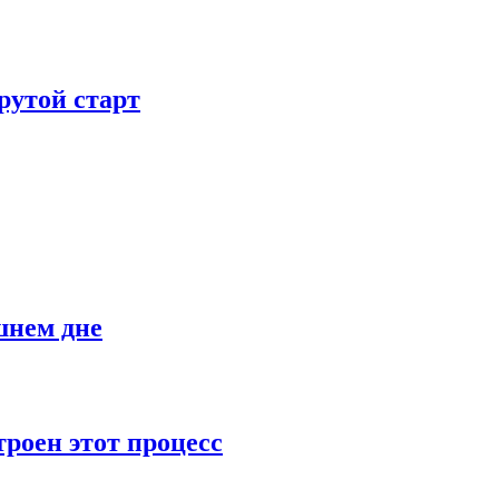
рутой старт
шнем дне
роен этот процесс