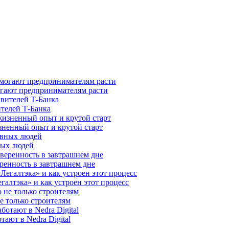
гают предпринимателям расти
ителей Т-Банка
зненный опыт и крутой старт
ных людей
ренность в завтрашнем дне
галтэка» и как устроен этот процесс
е только строителям
ают в Nedra Digital