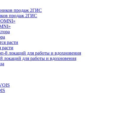
ников продаж 2ГИС
OMNI»
ора
 расти
-8 локаций для работы и вдохновения
OIS