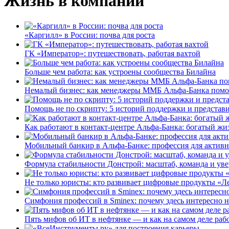
Жизнь в компании
«Каргилл» в России: почва для роста
ГК «Император»: путешествовать, работая вахтой
Больше чем работа: как устроены сообщества Билайна
Немалый бизнес: как менеджеры ММБ Альфа-Банка помо
Помощь не по скрипту: 5 историй поддержки и представ
Как работают в контакт-центре Альфа-Банка: богатый жи
Мобильный банкир в Альфа-Банке: профессия для актив
Формула стабильности Донстрой: масштаб, команда и уве
Не только юристы: кто развивает цифровые продукты «Ле
Симфония профессий в Sminex: почему здесь интересно н
Пять мифов об ИТ в нефтянке — и как на самом деле работ