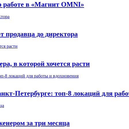
 о работе в «Магнит OMNI»
т продавца до директора
а, в которой хочется расти
нкт-Петербурге: топ-8 локаций для раб
енером за три месяца