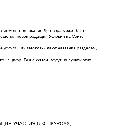
 на момент подписания Договора может быть
мещения новой редакции Условий на Сайте
 услуги. Эти заголовки дают названия разделам,
о из цифр. Такие ссылки ведут на пункты этих
антер», ИНН 7718620740, адрес: 125047,
одская территория Муниципальный округ
я улица, дом 48, помещ. 25
ых резюме с предложениями Соискателей
АЦИЯ УЧАСТИЯ В КОНКУРСАХ,
тра контактной информации Соискателя
тор сайтов: hh.ru, talantix.ru и других
 из Типов регистраций.
луг