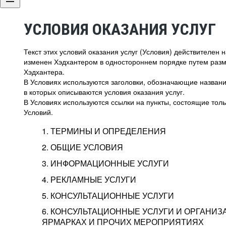
УСЛОВИЯ ОКАЗАНИЯ УСЛУГ
Текст этих условий оказания услуг (Условия) действителен
изменен Хэдхантером в одностороннем порядке путем раз
Хэдхантера.
В Условиях используются заголовки, обозначающие название
в которых описываются условия оказания услуг.
В Условиях используются ссылки на пункты, состоящие тольк
Условий.
1. ТЕРМИНЫ И ОПРЕДЕЛЕНИЯ
2. ОБЩИЕ УСЛОВИЯ
3. ИНФОРМАЦИОННЫЕ УСЛУГИ
1.1. Хэдхантер, или
Хэдхантер, ООО «Хэдх
4. РЕКЛАМНЫЕ УСЛУГИ
HeadHunter, или
г. Москва, внутригор
2.1. Типы и статусы регистрации
5. КОНСУЛЬТАЦИОННЫЕ УСЛУГИ
Исполнитель
Тверской,
2-я
Брестска
Типы регистрации
3.1. Предоставление доступа к базе данн
2.2. Активация услуг
6. КОНСУЛЬТАЦИОННЫЕ УСЛУГИ И ОРГАНИЗ
о трудоустройстве с возможностью просмо
Описание и активация
ЯРМАРКАХ И ПРОЧИХ МЕРОПРИЯТИЯХ
Хэдхантер — администра
2.1.1. Заказчику может быть присвоен один
4.0. Общие условия оказания рекламных ус