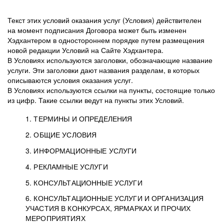
Текст этих условий оказания услуг (Условия) действителен
на момент подписания Договора может быть изменен
Хэдхантером в одностороннем порядке путем размещения
новой редакции Условий на Сайте Хэдхантера.
В Условиях используются заголовки, обозначающие название
услуги. Эти заголовки дают названия разделам, в которых
описываются условия оказания услуг.
В Условиях используются ссылки на пункты, состоящие только
из цифр. Такие ссылки ведут на пункты этих Условий.
1. ТЕРМИНЫ И ОПРЕДЕЛЕНИЯ
2. ОБЩИЕ УСЛОВИЯ
3. ИНФОРМАЦИОННЫЕ УСЛУГИ
1.1. Хэдхантер, или
Хэдхантер, ООО
4. РЕКЛАМНЫЕ УСЛУГИ
HeadHunter, или
«Хэдхантер», ИНН
2.1. Типы и статусы регистрации
5. КОНСУЛЬТАЦИОННЫЕ УСЛУГИ
Исполнитель
7718620740, адрес:
Типы регистрации
3.1. Предоставление доступа к базе данных
2.2. Активация услуг
6. КОНСУЛЬТАЦИОННЫЕ УСЛУГИ И ОРГАНИЗАЦИЯ
125047, г. Москва,
резюме с предложениями Соискателей
Описание и активация
УЧАСТИЯ В КОНКУРСАХ, ЯРМАРКАХ И ПРОЧИХ
2.1.1. Заказчику может быть присвоен один
4.0. Общие условия оказания рекламных услуг
внутригородская
о трудоустройстве с возможностью просмотра
МЕРОПРИЯТИЯХ
из Типов регистраций.
территория
4.0.1. Хэдхантер оказывает Заказчику услугу