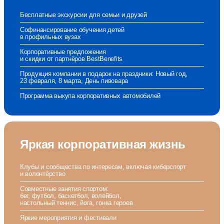
Бесплатные экскурсии для семьи и друзей
Софинансирование обучения детей
в профильных вузах
Корпоративные предложения
и скидки от партнёров BestBenefits
Продукция компании в подарок на праздники: Новый год,
23 февраля, 8 марта, День пивовара
Программа выкупа корпоративных автомобилей
Яркая корпоративная жизнь
Клубы и сообщества по интересам, включая киберспорт
и волонтёрство
Совместные занятия спортом:
бег, футбол, баскетбол, волейбол,
настольный теннис, йога, гонка героев
Яркие мероприятия и фестивали