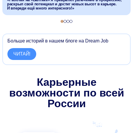
раскрыл свой потенциал и достиг новых высот в карьере.
И впереди ещё много интересного!»
Cлайд 1
Cлайд 2
Cлайд 3
Cлайд 4
Больше историй в нашем блоге на Dream Job
ЧИТАЙ!
Карьерные
возможности по всей
России