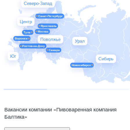
Северо-Запад
Санкт-Петербург
Центр
Ярославль
Москва
Тула
Воронеж
Поволжье
Урал
Ростов-на-Дону
Самара
Юг
Сибирь
Новосибирск
Вакансии компании «Пивоваренная компания
Балтика»