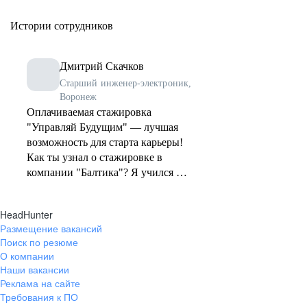
всем, что бы вы
работу на 5+. З
Истории сотрудников
рынка. Если пове
советую держатьс
Дмитрий Скачков
Старший инженер-электроник,
Воронеж
Оплачиваемая стажировка
"Управляй Будущим" — лучшая
возможность для старта карьеры!
Как ты узнал о стажировке в
компании "Балтика"? Я учился на
специальности «автоматизация
технологических процессов и
HeadHunter
производств», поэтому, когда нас с
Размещение вакансий
одногруппниками пригласили на
Поиск по резюме
экскурсию на завод, я с
О компании
удовольствием согласился. Сразу
Наши вакансии
же после экскурсии мы прошли
Реклама на сайте
тест на профориентацию. По его
Требования к ПО