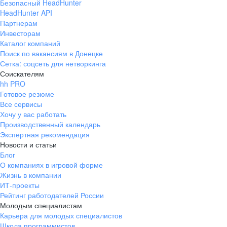
итогам меня и моего
Безопасный HeadHunter
HeadHunter API
одногруппника пригласили на
Партнерам
этап собеседования на стажировку,
Инвесторам
который мы тоже успешно
Каталог компаний
прошли. Какие задачи были у тебя
Поиск по вакансиям в Донецке
на стажировке? На время
Сетка: соцсеть для нетворкинга
стажировки перед нами стояла
Соискателям
одна, но очень важная задача -
hh PRO
создать автоматический
Готовое резюме
переворачиватель на линии кег.
Все сервисы
Раньше два человека вручную
Хочу у вас работать
Производственный календарь
переворачивали кеги, теперь
Экспертная рекомендация
тяжелую часть работы «забрало»
Новости и статьи
оборудование. Контроль остался за
Блог
сотрудником. У руководителей
О компаниях в игровой форме
стажировки всегда были ответы на
Жизнь в компании
наши многочисленные вопросы и
ИТ-проекты
время на то, чтобы объяснить
Рейтинг работодателей России
задачи или процесс подробно. За
Молодым специалистам
что я сильно благодарен! Какие
Карьера для молодых специалистов
твои впечатления о компании? В
Школа программистов