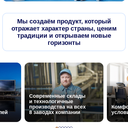
О Нас
Мы создаём продукт, который
отражает характер страны, ценим
традиции и открываем новые
горизонты
Наши достижения
Современные склады
и технологичные
производства на всех
Комф
лей
8 заводах компании
услов