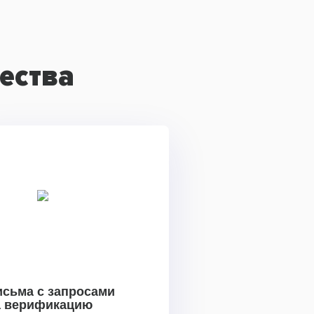
ества
исьма с запросами
а верификацию