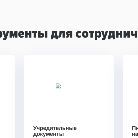
рументы для сотруднич
Учредительные
П
документы
н