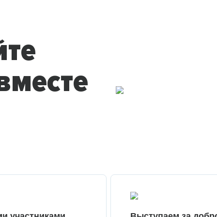
йте
вместе
ми участниками
Выступаем за добр