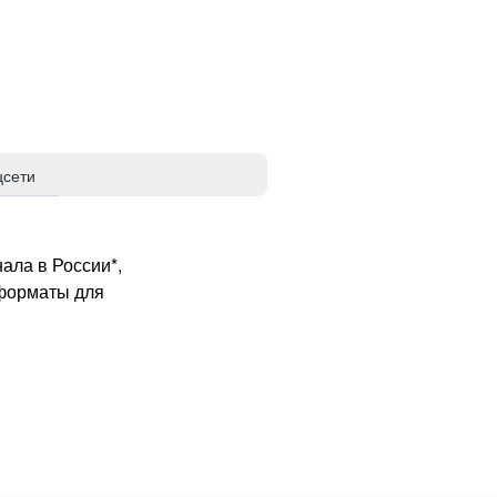
цсети
ала в России*,
 форматы для