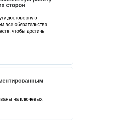
их сторон
угу достоверную
м все обязательства
сте, чтобы достичь
аментированным
ованы на ключевых