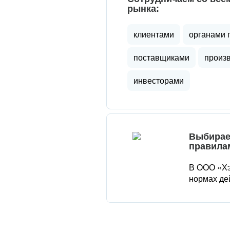
рынка:
клиентами
органами 
поставщиками
произ
инвесторами
Выбирае
правила
В ООО «Хэ
нормах де