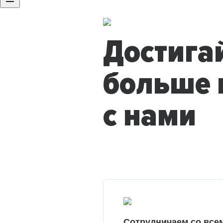
Достига
больше 
с нами
Сотрудничаем со все