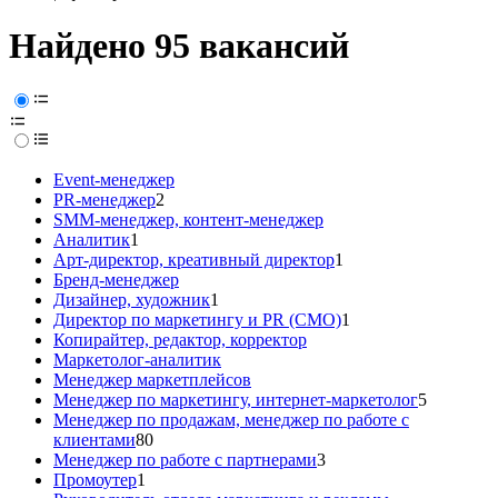
Найдено 95 вакансий
Event-менеджер
PR-менеджер
2
SMM-менеджер, контент-менеджер
Аналитик
1
Арт-директор, креативный директор
1
Бренд-менеджер
Дизайнер, художник
1
Директор по маркетингу и PR (CMO)
1
Копирайтер, редактор, корректор
Маркетолог-аналитик
Менеджер маркетплейсов
Менеджер по маркетингу, интернет-маркетолог
5
Менеджер по продажам, менеджер по работе с
клиентами
80
Менеджер по работе с партнерами
3
Промоутер
1