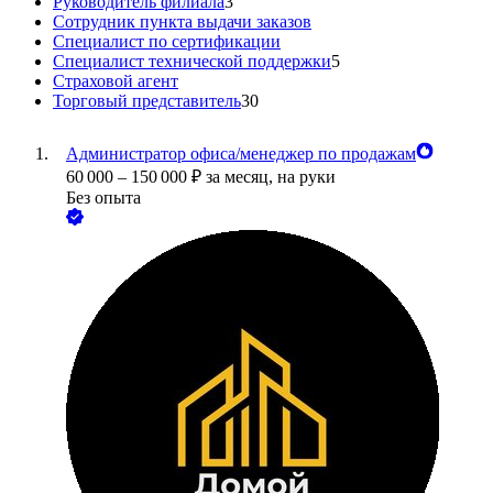
Руководитель филиала
3
Сотрудник пункта выдачи заказов
Специалист по сертификации
Специалист технической поддержки
5
Страховой агент
Торговый представитель
30
Администратор офиса/менеджер по продажам
60 000
–
150 000
₽
за месяц,
на руки
Без опыта