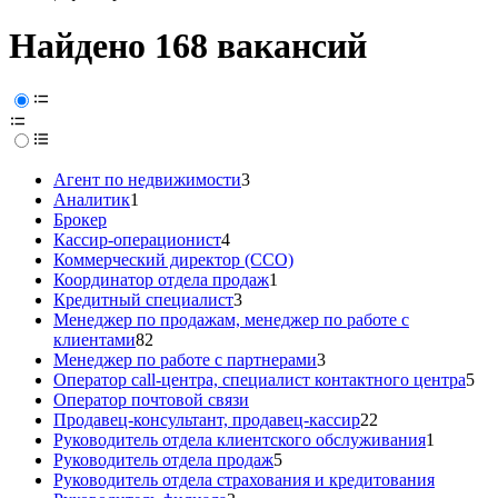
Найдено 168 вакансий
Агент по недвижимости
3
Аналитик
1
Брокер
Кассир-операционист
4
Коммерческий директор (CCO)
Координатор отдела продаж
1
Кредитный специалист
3
Менеджер по продажам, менеджер по работе с
клиентами
82
Менеджер по работе с партнерами
3
Оператор call-центра, специалист контактного центра
5
Оператор почтовой связи
Продавец-консультант, продавец-кассир
22
Руководитель отдела клиентского обслуживания
1
Руководитель отдела продаж
5
Руководитель отдела страхования и кредитования