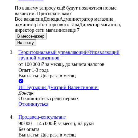
По вашему запросу ещё будут появляться новые
вакансии. Присылать вам?
Все вакансии
Донецк
Администратор магазина,
администратор торгового зала
Директор магазина,
директор сети магазинов
еще 7
В мессенджер
На почту
Территориальный управляющий/Управляющий
группой магазинов
от
100 000
₽
за месяц,
до вычета налогов
Опыт 1-3 года
Выплаты: Два раза в месяц
ИП
Бутырин Дмитрий Валентинович
Донецк
Откликнитесь среди первых
Откликнуться
Продавец-консультант
90 000
–
145 000
₽
за месяц,
на руки
Без опыта
Выплаты: Два раза в месяц