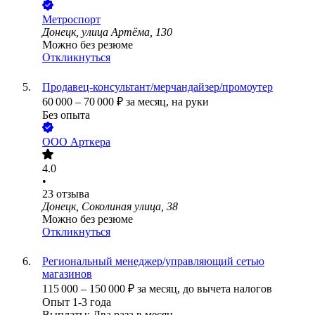
Метроспорт
Донецк, улица Артёма, 130
Можно без резюме
Откликнуться
Продавец-консультант/мерчандайзер/промоутер
60 000
–
70 000
₽
за месяц,
на руки
Без опыта
ООО
Арткера
4.0
•
23
отзыва
Донецк, Соколиная улица, 38
Можно без резюме
Откликнуться
Региональный менеджер/управляющий сетью
магазинов
115 000
–
150 000
₽
за месяц,
до вычета налогов
Опыт 1-3 года
Выплаты: Два раза в месяц