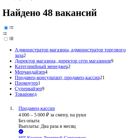
Найдено 48 вакансий
Администратор магазина, администратор торгового
зала
2
Директор магазина, директор сети магазинов
9
Категорийный менеджер
2
Мерчандайзер
4
Продавец-консультант, продавец-кассир
21
Промоутер
1
Супервайзер
9
Товаровед
Продавец-кассир
4 000
–
5 000
₽
за смену,
на руки
Без опыта
Выплаты: Два раза в месяц
ИП
Козлов Дмитрий Сергеевич