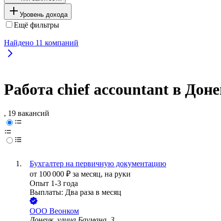
Уровень дохода
Ещё фильтры
Найдено
11
компаний
Работа chief accountant в Дон
, 19 вакансий
Бухгалтер на первичную документацию
от
100 000
₽
за месяц,
на руки
Опыт 1-3 года
Выплаты: Два раза в месяц
ООО
Веонком
Донецк, улица Баумана, 3