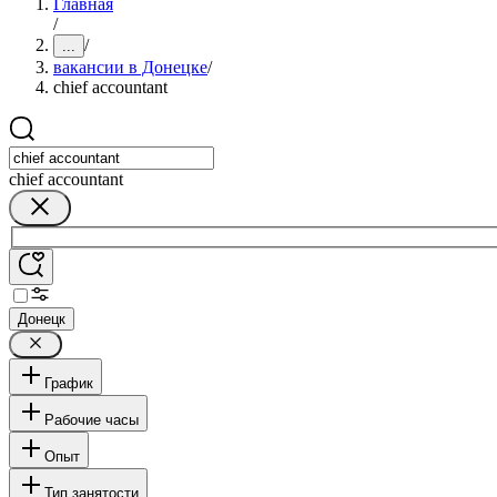
Главная
/
/
...
вакансии в Донецке
/
chief accountant
chief accountant
Донецк
График
Рабочие часы
Опыт
Тип занятости