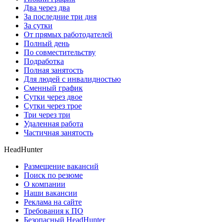
Два через два
За последние три дня
За сутки
От прямых работодателей
Полный день
По совместительству
Подработка
Полная занятость
Для людей с инвалидностью
Сменный график
Сутки через двое
Сутки через трое
Три через три
Удаленная работа
Частичная занятость
HeadHunter
Размещение вакансий
Поиск по резюме
О компании
Наши вакансии
Реклама на сайте
Требования к ПО
Безопасный HeadHunter