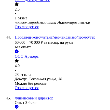
2.5
•
1
отзыв
посёлок городского типа Новоамвросиевское
Откликнуться
Продавец-консультант/мерчандайзер/промоутер
60 000
–
70 000
₽
за месяц,
на руки
Без опыта
ООО
Арткера
4.0
•
23
отзыва
Донецк, Соколиная улица, 38
Можно без резюме
Откликнуться
Финансовый директор
Опыт 3-6 лет