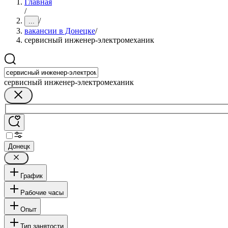
Главная
/
/
...
вакансии в Донецке
/
сервисный инженер-электромеханик
сервисный инженер-электромеханик
Донецк
График
Рабочие часы
Опыт
Тип занятости