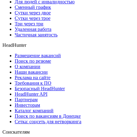
Для людей с инвалидностью
Сменный график
Сутки через двое
Сутки через трое
Три через три
Удаленная работа
Частичная занятость
HeadHunter
Размещение вакансий
Поиск по резюме
О компании
Наши вакансии
Реклама на сайте
Требования к ПО
Безопасный HeadHunter
HeadHunter API
Партнерам
Инвесторам
Каталог компаний
Поиск по вакансиям в Донецке
Сетка: соцсеть для нетворкинга
Соискателям