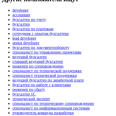
developer
accountant
бухгалтер по учету
бухгалтер
бухгалтер по платежам
сотрудник с опытом бухгалтера
lead developer
senior developer
бухгалтер по документообороту
специалист по управлению проектами
ведущий бухгалтер
старший ведущий бухгалтер
инженер по сопровождению
специалист по технической поддержке
специалист технической поддержки
ведущий бухгалтер по заработной плате
бухгалтер по работе с клиентами
инженер по сбыту
бухгалтер 1C
технический эксперт
специалист по техническому сопровождению
специалист по информационным системам
руководитель команды разработки