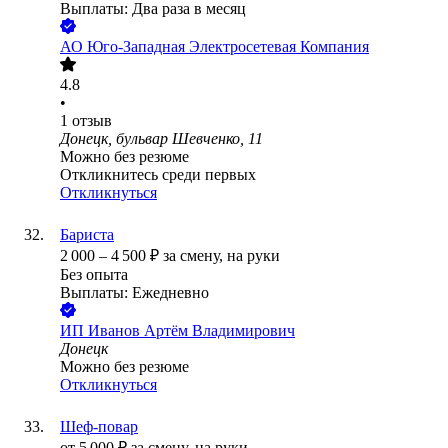
Выплаты: Два раза в месяц
АО
Юго-Западная Электросетевая Компания
4.8
•
1
отзыв
Донецк, бульвар Шевченко, 11
Можно без резюме
Откликнитесь среди первых
Откликнуться
Бариста
2 000
–
4 500
₽
за смену,
на руки
Без опыта
Выплаты: Ежедневно
ИП
Иванов Артём Владимирович
Донецк
Можно без резюме
Откликнуться
Шеф-повар
от
5 000
₽
за смену,
на руки